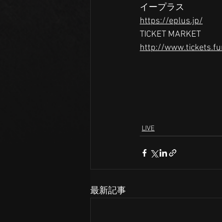
イープラス
https://eplus.jp/
TICKET MARKET
http://www.tickets.f
LIVE
最新記事