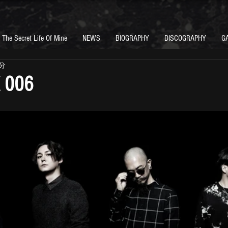
The Secret Life Of Mine
NEWS
BIOGRAPHY
DISCOGRAPHY
G
1分
 006