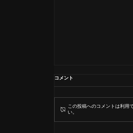
コメント
この投稿へのコメントは利用
い。
10th Anniversary Year 第一弾 配信
LIVE 「Touch My Vision」開催決