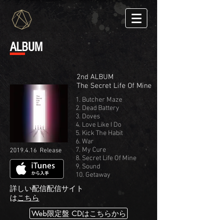
ALBUM
2nd ALBUM
The Secret Life Of Mine
1. Butcher Maze
2. Dead Battery
3. Doves
4. Love Like I Do
5. Kick The Habit
6. War
7. My Cure
2019.4.16
Release
8. Secret Life Of Mine
9. Sound
10. Getaway
​詳しい配信配信サイト
は
こちら
Web限定盤 CDはこちらから